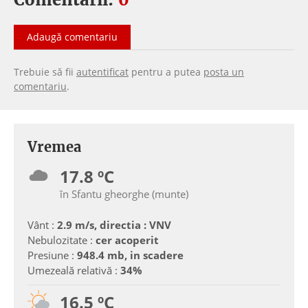
Adaugă comentariu
Trebuie să fii
autentificat
pentru a putea
posta un
comentariu
.
Vremea
17.8 ºC
în Sfantu gheorghe (munte)
Vânt :
2.9 m/s, directia : VNV
Nebulozitate :
cer acoperit
Presiune :
948.4 mb, in scadere
Umezeală relativă :
34%
16.5 ºC