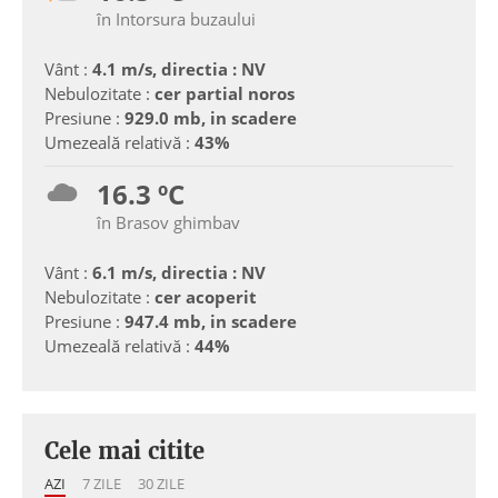
în Intorsura buzaului
Vânt :
4.1 m/s, directia : NV
Nebulozitate :
cer partial noros
Presiune :
929.0 mb, in scadere
Umezeală relativă :
43%
16.3 ºC
în Brasov ghimbav
Vânt :
6.1 m/s, directia : NV
Nebulozitate :
cer acoperit
Presiune :
947.4 mb, in scadere
Umezeală relativă :
44%
Cele mai citite
AZI
7 ZILE
30 ZILE