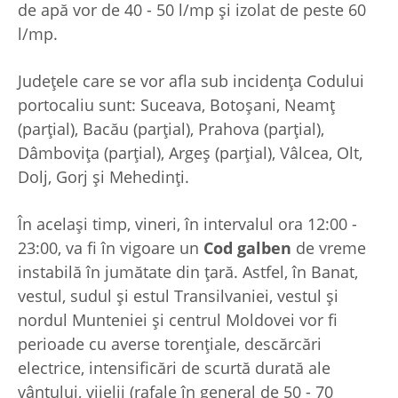
de apă vor de 40 - 50 l/mp și izolat de peste 60
l/mp.
Județele care se vor afla sub incidența Codului
portocaliu sunt: Suceava, Botoșani, Neamț
(parțial), Bacău (parțial), Prahova (parțial),
Dâmbovița (parțial), Argeș (parțial), Vâlcea, Olt,
Dolj, Gorj și Mehedinți.
În același timp, vineri, în intervalul ora 12:00 -
23:00, va fi în vigoare un
Cod galben
de vreme
instabilă în jumătate din țară. Astfel, în Banat,
vestul, sudul și estul Transilvaniei, vestul și
nordul Munteniei și centrul Moldovei vor fi
perioade cu averse torențiale, descărcări
electrice, intensificări de scurtă durată ale
vântului, vijelii (rafale în general de 50 - 70