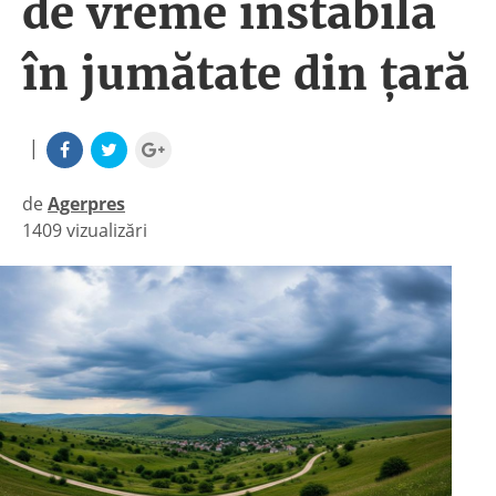
de vreme instabilă
în jumătate din țară
|
de
Agerpres
1409 vizualizări
|