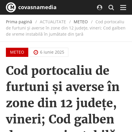
covasnamedia
Navi
Prima pagină
ACTUALITATE
/
METEO
Cod portocaliu
de furtuni și averse în zone din 12 județe, vineri; Cod galben
de vreme instabilă în jumătate din țară
METEO
6 iunie 2025
Cod portocaliu de
furtuni și averse în
zone din 12 județe,
vineri; Cod galben