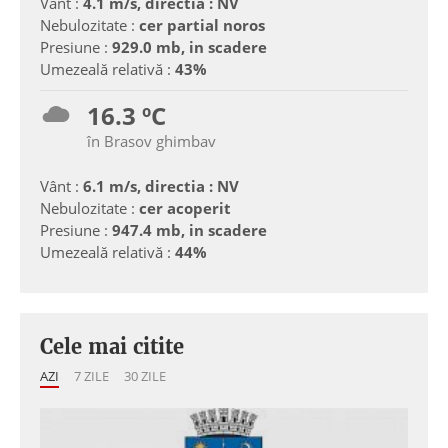
Vânt :
4.1 m/s, directia : NV
Nebulozitate :
cer partial noros
Presiune :
929.0 mb, in scadere
Umezeală relativă :
43%
16.3 ºC
în Brasov ghimbav
Vânt :
6.1 m/s, directia : NV
Nebulozitate :
cer acoperit
Presiune :
947.4 mb, in scadere
Umezeală relativă :
44%
Cele mai citite
AZI
7 ZILE
30 ZILE