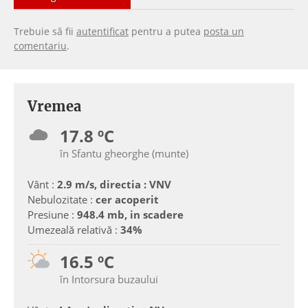
Trebuie să fii
autentificat
pentru a putea
posta un
comentariu
.
Vremea
17.8 ºC
în Sfantu gheorghe (munte)
Vânt :
2.9 m/s, directia : VNV
Nebulozitate :
cer acoperit
Presiune :
948.4 mb, in scadere
Umezeală relativă :
34%
16.5 ºC
în Intorsura buzaului