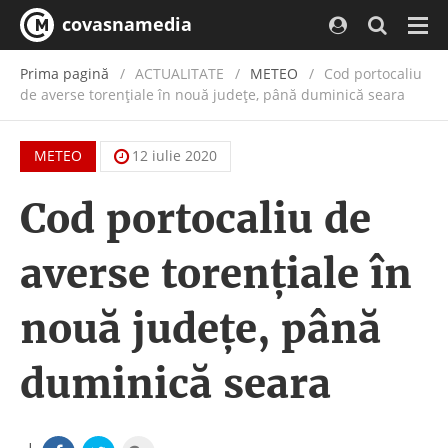
covasnamedia
Navi
Prima pagină
ACTUALITATE
/
METEO
Cod portocaliu
de averse torenţiale în nouă judeţe, până duminică seara
METEO
12 iulie 2020
Cod portocaliu de
averse torenţiale în
nouă judeţe, până
duminică seara