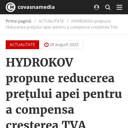
covasnamedia
Navi
Prima pagină
ACTUALITATE
/
HYDROKOV propune
reducerea prețului apei pentru a compensa creșterea TVA
ACTUALITATE
28 august 2025
HYDROKOV
propune reducerea
prețului apei pentru
a compensa
creșterea TVA