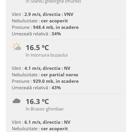
în Sfantu gheorghe (munte)
Vânt :
2.9 m/s, directia : VNV
Nebulozitate :
cer acoperit
Presiune :
948.4 mb, in scadere
Umezeală relativă :
34%
16.5 ºC
în Intorsura buzaului
Vânt :
4.1 m/s, directia : NV
Nebulozitate :
cer partial noros
Presiune :
929.0 mb, in scadere
Umezeală relativă :
43%
16.3 ºC
în Brasov ghimbav
Vânt :
6.1 m/s, directia : NV
Nebulozitate :
cer acoperit