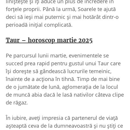
liniștește și îți aduce un plus de încredere în
forțele proprii. Până la urmă, Soarele te ajută
deci să ieși mai puternic și mai hotărât dintr-o
perioadă inițial complicată.
Taur – horoscop martie 2025
Pe parcursul lunii martie, evenimentele se
succed prea rapid pentru gustul unui Taur care
își dorește să gândească lucrurile temeinic,
înainte de a acționa în tihnă. Timp de mai bine
de o jumătate de lună, aglomerația de la locul
de muncă abia dacă le lasă nativilor câteva clipe
de răgaz.
În iubire, aveți impresia că partenerul de viață
așteaptă ceva de la dumneavoastră și nu știți ce