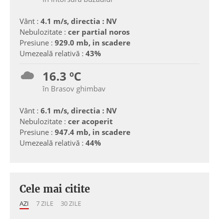
Vânt :
4.1 m/s, directia : NV
Nebulozitate :
cer partial noros
Presiune :
929.0 mb, in scadere
Umezeală relativă :
43%
16.3 ºC
în Brasov ghimbav
Vânt :
6.1 m/s, directia : NV
Nebulozitate :
cer acoperit
Presiune :
947.4 mb, in scadere
Umezeală relativă :
44%
Cele mai citite
AZI
7 ZILE
30 ZILE