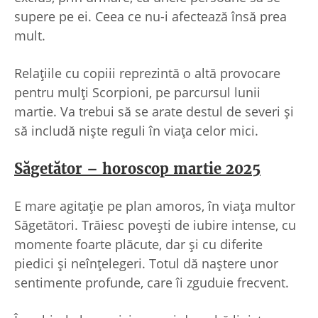
supere pe ei. Ceea ce nu-i afectează însă prea
mult.
Relațiile cu copiii reprezintă o altă provocare
pentru mulți Scorpioni, pe parcursul lunii
martie. Va trebui să se arate destul de severi și
să includă niște reguli în viața celor mici.
Săgetător – horoscop martie 2025
E mare agitație pe plan amoros, în viața multor
Săgetători. Trăiesc povești de iubire intense, cu
momente foarte plăcute, dar și cu diferite
piedici și neînțelegeri. Totul dă naștere unor
sentimente profunde, care îi zguduie frecvent.