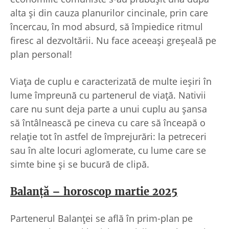
alta și din cauza planurilor cincinale, prin care
încercau, în mod absurd, să împiedice ritmul
firesc al dezvoltării. Nu face aceeași greșeală pe
plan personal!
Viața de cuplu e caracterizată de multe ieșiri în
lume împreună cu partenerul de viață. Nativii
care nu sunt deja parte a unui cuplu au șansa
să întâlnească pe cineva cu care să înceapă o
relație tot în astfel de împrejurări: la petreceri
sau în alte locuri aglomerate, cu lume care se
simte bine și se bucură de clipă.
Balanță – horoscop martie 2025
Partenerul Balanței se află în prim-plan pe