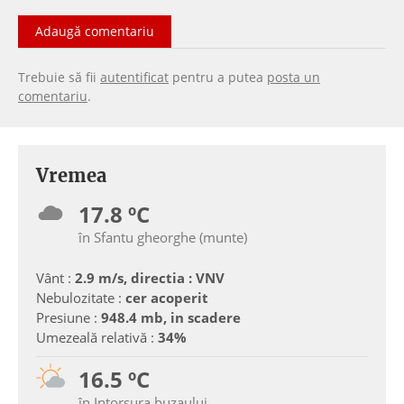
Adaugă comentariu
Trebuie să fii
autentificat
pentru a putea
posta un
comentariu
.
Vremea
17.8 ºC
în Sfantu gheorghe (munte)
Vânt :
2.9 m/s, directia : VNV
Nebulozitate :
cer acoperit
Presiune :
948.4 mb, in scadere
Umezeală relativă :
34%
16.5 ºC
în Intorsura buzaului