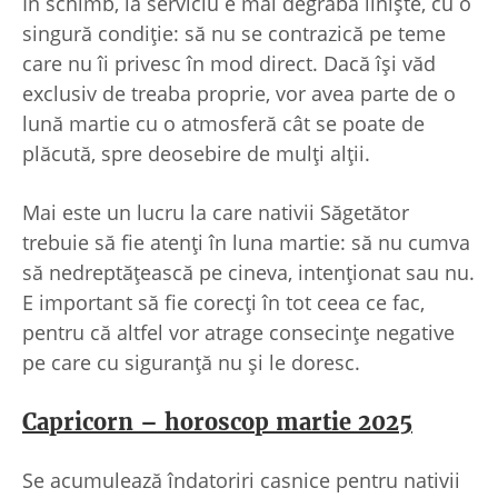
În schimb, la serviciu e mai degrabă liniște, cu o
singură condiție: să nu se contrazică pe teme
care nu îi privesc în mod direct. Dacă își văd
exclusiv de treaba proprie, vor avea parte de o
lună martie cu o atmosferă cât se poate de
plăcută, spre deosebire de mulți alții.
Mai este un lucru la care nativii Săgetător
trebuie să fie atenți în luna martie: să nu cumva
să nedreptățească pe cineva, intenționat sau nu.
E important să fie corecți în tot ceea ce fac,
pentru că altfel vor atrage consecințe negative
pe care cu siguranță nu și le doresc.
Capricorn – horoscop martie 2025
Se acumulează îndatoriri casnice pentru nativii