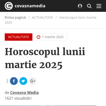
covasnamedia
Navi
Prima pagină
ACTUALITATE
/
Horoscopul lunii martie
2025
ACTUALITATE
1 martie 2025
Horoscopul lunii
martie 2025
|
de
Covasna Media
1621 vizualizări
|