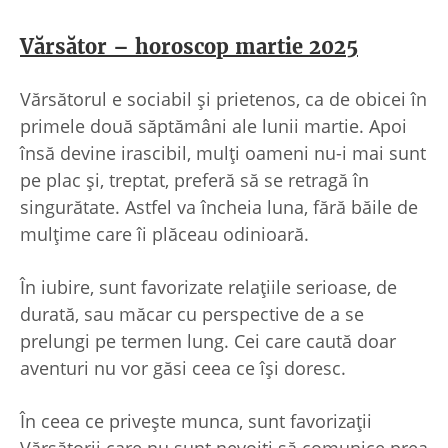
Vărsător – horoscop martie 2025
Vărsătorul e sociabil și prietenos, ca de obicei în
primele două săptămâni ale lunii martie. Apoi
însă devine irascibil, mulți oameni nu-i mai sunt
pe plac și, treptat, preferă să se retragă în
singurătate. Astfel va încheia luna, fără băile de
mulțime care îi plăceau odinioară.
În iubire, sunt favorizate relațiile serioase, de
durată, sau măcar cu perspective de a se
prelungi pe termen lung. Cei care caută doar
aventuri nu vor găsi ceea ce își doresc.
În ceea ce privește munca, sunt favorizații
Vărsătorii care nu sunt nevoiți să comunice prea