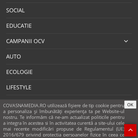
SOCIAL
EDUCATIE
CAMPANII OCV
AUTO
ECOLOGIE
LIFESTYLE
OPINII
OK
COVASNAMEDIA.RO utilizează fişiere de tip cookie pentru
a personaliza și îmbunătăți experiența ta pe Website-ul
nostru. Te informăm că ne-am actualizat politicile pentru
VIDEO
a integra în acestea si în activitatea curentă a site-ului cele
mai recente modificări propuse de Regulamentul (UE)
2016/679 privind protecția persoanelor fizice în ceea ce