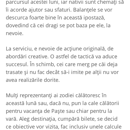
parcursul acestei luni, iar nativii sunt chemați să
îi acorde ajutor sau sfaturi. Balanțele se vor
descurca foarte bine în această ipostază,
dovedind că cei dragi se pot baza pe ele, la
nevoie.
La serviciu, e nevoie de acțiune originală, de
abordări creative. O astfel de tactică va aduce
succesul. În schimb, cei care merg pe căi deja
trasate și nu fac decât să-i imite pe alții nu vor
avea realizările dorite.
Mulți reprezentanți ai zodiei călătoresc în
această lună sau, dacă nu, pun la cale călătorii
pentru vacanța de Paște sau chiar pentru la
vară. Aleg destinația, cumpără bilete, se decid
ce obiective vor vizita, fac inclusiv unele calcule