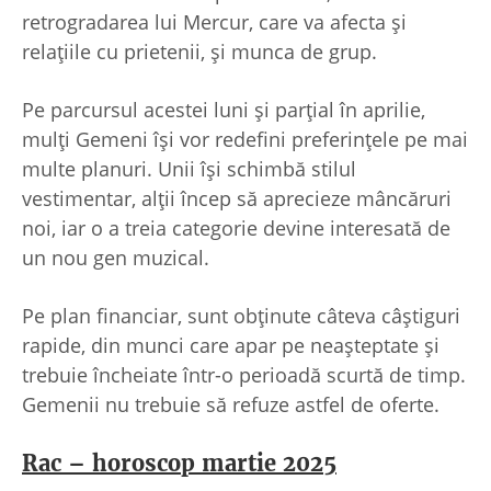
retrogradarea lui Mercur, care va afecta și
relațiile cu prietenii, și munca de grup.
Pe parcursul acestei luni și parțial în aprilie,
mulți Gemeni își vor redefini preferințele pe mai
multe planuri. Unii își schimbă stilul
vestimentar, alții încep să aprecieze mâncăruri
noi, iar o a treia categorie devine interesată de
un nou gen muzical.
Pe plan financiar, sunt obținute câteva câștiguri
rapide, din munci care apar pe neașteptate și
trebuie încheiate într-o perioadă scurtă de timp.
Gemenii nu trebuie să refuze astfel de oferte.
Rac – horoscop martie 2025