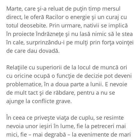
Marte, care și-a reluat de puțin timp mersul
direct, le oferă Racilor o energie și un curaj cu
totul deosebite. Prin urmare, nativii se implică
în proiecte îndrăznețe și nu lasă nimic să le stea
în cale, surprinzându-i pe mulți prin forța voinței
de care dau dovadă.
Relațiile cu superiorii de la locul de muncă ori
cu oricine ocupă o funcție de decizie pot deveni
problematice, în a doua parte a lunii. E nevoie
de mult tact și de răbdare, pentru a nu se
ajunge la conflicte grave.
În ceea ce privește viața de cuplu, se resimte
nevoia unor ieșiri în lume, fie la petreceri mai
mici, fie – mai degrabă – la evenimente de mari