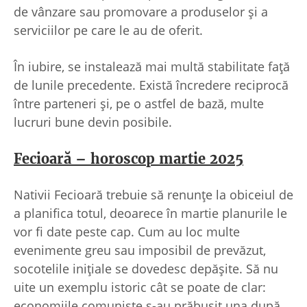
de vânzare sau promovare a produselor și a
serviciilor pe care le au de oferit.
În iubire, se instalează mai multă stabilitate față
de lunile precedente. Există încredere reciprocă
între parteneri și, pe o astfel de bază, multe
lucruri bune devin posibile.
Fecioară – horoscop martie 2025
Nativii Fecioară trebuie să renunțe la obiceiul de
a planifica totul, deoarece în martie planurile le
vor fi date peste cap. Cum au loc multe
evenimente greu sau imposibil de prevăzut,
socotelile inițiale se dovedesc depășite. Să nu
uite un exemplu istoric cât se poate de clar:
economiile comuniste s-au prăbușit una după