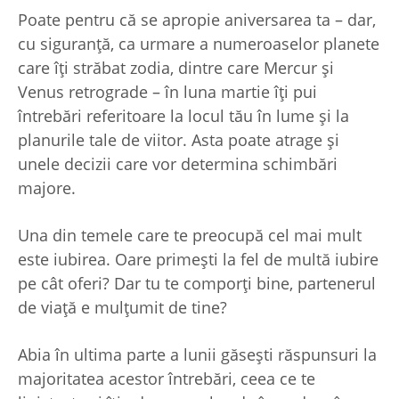
Poate pentru că se apropie aniversarea ta – dar,
cu siguranță, ca urmare a numeroaselor planete
care îți străbat zodia, dintre care Mercur și
Venus retrograde – în luna martie îți pui
întrebări referitoare la locul tău în lume și la
planurile tale de viitor. Asta poate atrage și
unele decizii care vor determina schimbări
majore.
Una din temele care te preocupă cel mai mult
este iubirea. Oare primești la fel de multă iubire
pe cât oferi? Dar tu te comporți bine, partenerul
de viață e mulțumit de tine?
Abia în ultima parte a lunii găsești răspunsuri la
majoritatea acestor întrebări, ceea ce te