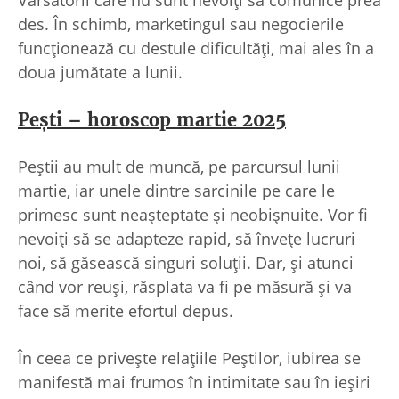
des. În schimb, marketingul sau negocierile
funcționează cu destule dificultăți, mai ales în a
doua jumătate a lunii.
Pești – horoscop martie 2025
Peștii au mult de muncă, pe parcursul lunii
martie, iar unele dintre sarcinile pe care le
primesc sunt neașteptate și neobișnuite. Vor fi
nevoiți să se adapteze rapid, să învețe lucruri
noi, să găsească singuri soluții. Dar, și atunci
când vor reuși, răsplata va fi pe măsură și va
face să merite efortul depus.
În ceea ce privește relațiile Peștilor, iubirea se
manifestă mai frumos în intimitate sau în ieșiri