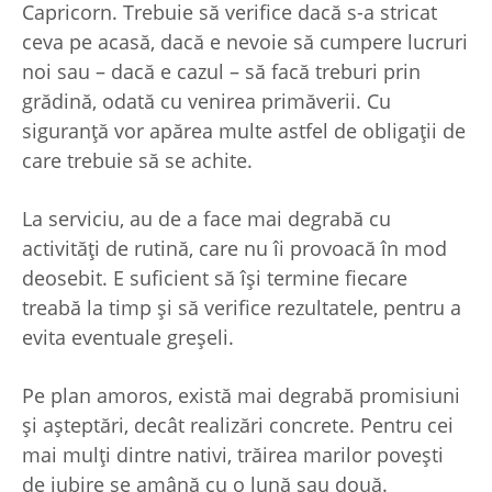
Capricorn. Trebuie să verifice dacă s-a stricat
ceva pe acasă, dacă e nevoie să cumpere lucruri
noi sau – dacă e cazul – să facă treburi prin
grădină, odată cu venirea primăverii. Cu
siguranță vor apărea multe astfel de obligații de
care trebuie să se achite.
La serviciu, au de a face mai degrabă cu
activități de rutină, care nu îi provoacă în mod
deosebit. E suficient să își termine fiecare
treabă la timp și să verifice rezultatele, pentru a
evita eventuale greșeli.
Pe plan amoros, există mai degrabă promisiuni
și așteptări, decât realizări concrete. Pentru cei
mai mulți dintre nativi, trăirea marilor povești
de iubire se amână cu o lună sau două.