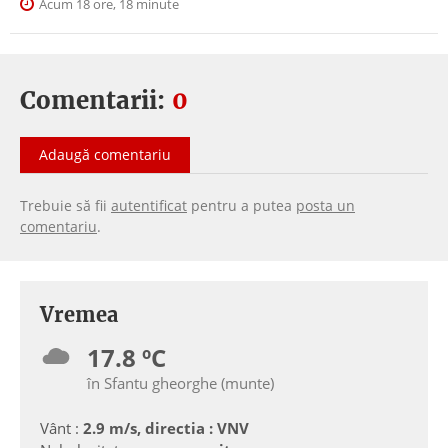
Acum 18 ore, 18 minute
Comentarii:
0
Adaugă comentariu
Trebuie să fii
autentificat
pentru a putea
posta un
comentariu
.
Vremea
17.8 ºC
în Sfantu gheorghe (munte)
Vânt :
2.9 m/s, directia : VNV