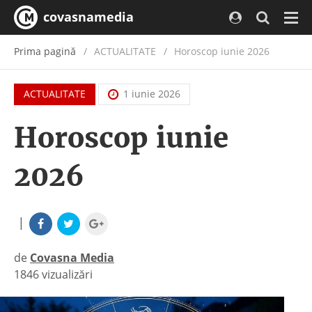
covasnamedia
Navi
Prima pagină
ACTUALITATE
/
Horoscop iunie 2026
ACTUALITATE
1 iunie 2026
Horoscop iunie
2026
|
de
Covasna Media
1846 vizualizări
|