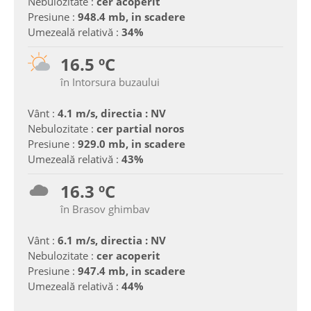
Nebulozitate :
cer acoperit
Presiune :
948.4 mb, in scadere
Umezeală relativă :
34%
16.5 ºC
în Intorsura buzaului
Vânt :
4.1 m/s, directia : NV
Nebulozitate :
cer partial noros
Presiune :
929.0 mb, in scadere
Umezeală relativă :
43%
16.3 ºC
în Brasov ghimbav
Vânt :
6.1 m/s, directia : NV
Nebulozitate :
cer acoperit
Presiune :
947.4 mb, in scadere
Umezeală relativă :
44%