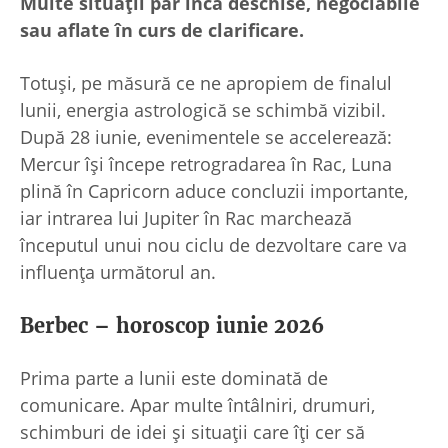
Multe situații par încă deschise, negociabile
sau aflate în curs de clarificare.
Totuși, pe măsură ce ne apropiem de finalul
lunii, energia astrologică se schimbă vizibil.
După 28 iunie, evenimentele se accelerează:
Mercur își începe retrogradarea în Rac, Luna
plină în Capricorn aduce concluzii importante,
iar intrarea lui Jupiter în Rac marchează
începutul unui nou ciclu de dezvoltare care va
influența următorul an.
Berbec – horoscop iunie 2026
Prima parte a lunii este dominată de
comunicare. Apar multe întâlniri, drumuri,
schimburi de idei și situații care îți cer să