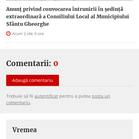
Anunţ privind convocarea întrunirii în şedinţă
extraordinară a Consiliului Local al Municipiului
Sfântu Gheorghe
Acum 2 zile, 6 ore
Comentarii:
0
Adaugă comentariu
Trebuie să fii
autentificat
pentru a putea
posta un
comentariu
.
Vremea