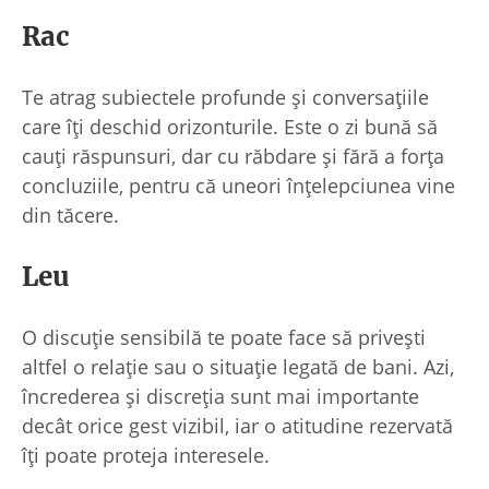
Rac
Te atrag subiectele profunde și conversațiile
care îți deschid orizonturile. Este o zi bună să
cauți răspunsuri, dar cu răbdare și fără a forța
concluziile, pentru că uneori înțelepciunea vine
din tăcere.
Leu
O discuție sensibilă te poate face să privești
altfel o relație sau o situație legată de bani. Azi,
încrederea și discreția sunt mai importante
decât orice gest vizibil, iar o atitudine rezervată
îți poate proteja interesele.