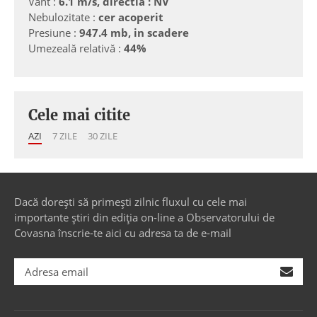
Vânt :
6.1 m/s, directia : NV
Nebulozitate :
cer acoperit
Presiune :
947.4 mb, in scadere
Umezeală relativă :
44%
Cele mai citite
AZI
7 ZILE
30 ZILE
Dacă dorești să primești zilnic fluxul cu cele mai
importante știri din ediția on-line a Observatorului de
Covasna înscrie-te aici cu adresa ta de e-mail