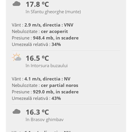
17.8 ºC
în Sfantu gheorghe (munte)
Vânt :
2.9 m/s, directia : VNV
Nebulozitate :
cer acoperit
Presiune :
948.4 mb, in scadere
Umezeală relativă :
34%
16.5 ºC
în Intorsura buzaului
Vânt :
4.1 m/s, directia : NV
Nebulozitate :
cer partial noros
Presiune :
929.0 mb, in scadere
Umezeală relativă :
43%
16.3 ºC
în Brasov ghimbav