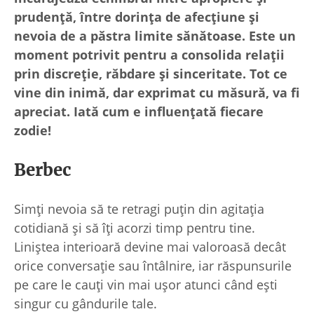
prudență, între dorința de afecțiune și
nevoia de a păstra limite sănătoase. Este un
moment potrivit pentru a consolida relații
prin discreție, răbdare și sinceritate. Tot ce
vine din inimă, dar exprimat cu măsură, va fi
apreciat. Iată cum e influențată fiecare
zodie!
Berbec
Simți nevoia să te retragi puțin din agitația
cotidiană și să îți acorzi timp pentru tine.
Liniștea interioară devine mai valoroasă decât
orice conversație sau întâlnire, iar răspunsurile
pe care le cauți vin mai ușor atunci când ești
singur cu gândurile tale.