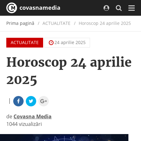
covasnamedia
Navi
Prima pagină
ACTUALITATE
/
Horoscop 24 aprilie 2025
ACTUALITATE
24 aprilie 2025
Horoscop 24 aprilie
2025
|
de
Covasna Media
1044 vizualizări
|