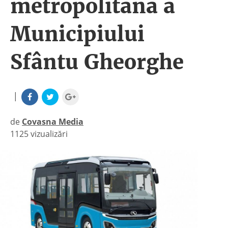
metropolitană a
Municipiului
Sfântu Gheorghe
|
de
Covasna Media
1125 vizualizări
|