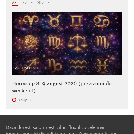
AZI
7 ZILE
30 ZILE
ACTUALITATE
Horoscop 8-9 august 2026 (previziuni de
weekend)
8 aug 2026
Dacă dorești să primești zilnic fluxul cu cele mai
importante știri din ediția on-line a Observatorului de