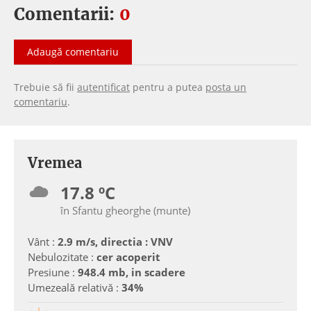
Comentarii:
0
Adaugă comentariu
Trebuie să fii
autentificat
pentru a putea
posta un
comentariu
.
Vremea
17.8 ºC
în Sfantu gheorghe (munte)
Vânt :
2.9 m/s, directia : VNV
Nebulozitate :
cer acoperit
Presiune :
948.4 mb, in scadere
Umezeală relativă :
34%