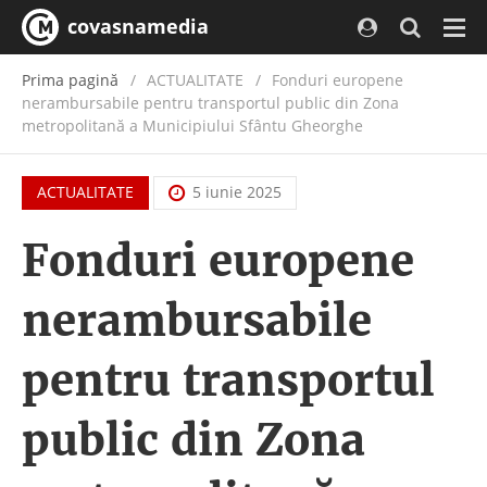
covasnamedia
Navi
Prima pagină
ACTUALITATE
/
Fonduri europene
nerambursabile pentru transportul public din Zona
metropolitană a Municipiului Sfântu Gheorghe
ACTUALITATE
5 iunie 2025
Fonduri europene
nerambursabile
pentru transportul
public din Zona