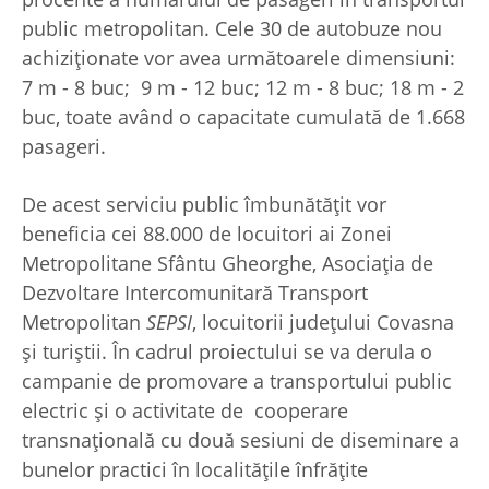
public metropolitan. Cele 30 de autobuze nou
achiziționate vor avea următoarele dimensiuni:
7 m - 8 buc; 9 m - 12 buc; 12 m - 8 buc; 18 m - 2
buc, toate având o capacitate cumulată de 1.668
pasageri.
De acest serviciu public îmbunătățit vor
beneficia cei 88.000 de locuitori ai Zonei
Metropolitane Sfântu Gheorghe, Asociația de
Dezvoltare Intercomunitară Transport
Metropolitan
SEPSI
, locuitorii județului Covasna
și turiștii. În cadrul proiectului se va derula o
campanie de promovare a transportului public
electric și o activitate de cooperare
transnațională cu două sesiuni de diseminare a
bunelor practici în localitățile înfrățite