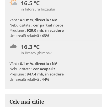
16.5 ºC
în Intorsura buzaului
Vânt :
4.1 m/s, directia : NV
Nebulozitate :
cer partial noros
Presiune :
929.0 mb, in scadere
Umezeală relativă :
43%
16.3 ºC
în Brasov ghimbav
Vânt :
6.1 m/s, directia : NV
Nebulozitate :
cer acoperit
Presiune :
947.4 mb, in scadere
Umezeală relativă :
44%
Cele mai citite