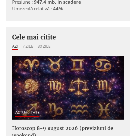
Presiune :
947.4 mb, in scadere
Umezeală relativă :
44%
Cele mai citite
AZI
7 ZILE
30 ZILE
ACTUALITATE
Horoscop 8-9 august 2026 (previziuni de
weekend)