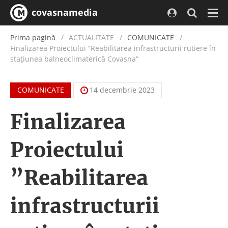
covasnamedia
Navi
Prima pagină
ACTUALITATE
/
COMUNICATE
Finalizarea Proiectului ”Reabilitarea infrastructurii rutiere în
stațiunea balneoclimaterică Covasna”
COMUNICATE
14 decembrie 2023
Finalizarea
Proiectului
”Reabilitarea
infrastructurii