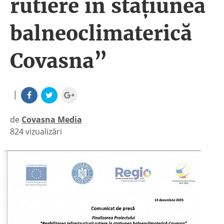
rutiere în stațiunea
balneoclimaterică
Covasna”
|
de
Covasna Media
824 vizualizări
|