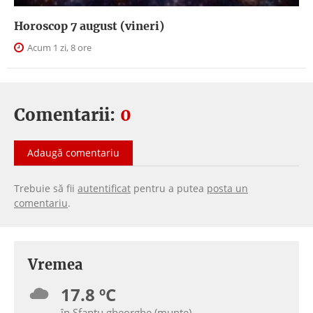
Horoscop 7 august (vineri)
Acum 1 zi, 8 ore
Comentarii:
0
Adaugă comentariu
Trebuie să fii
autentificat
pentru a putea
posta un
comentariu
.
Vremea
17.8 ºC
în Sfantu gheorghe (munte)