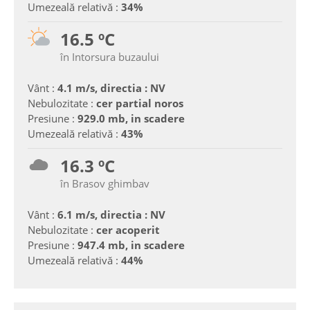
Umezeală relativă :
34%
16.5 ºC
în Intorsura buzaului
Vânt :
4.1 m/s, directia : NV
Nebulozitate :
cer partial noros
Presiune :
929.0 mb, in scadere
Umezeală relativă :
43%
16.3 ºC
în Brasov ghimbav
Vânt :
6.1 m/s, directia : NV
Nebulozitate :
cer acoperit
Presiune :
947.4 mb, in scadere
Umezeală relativă :
44%