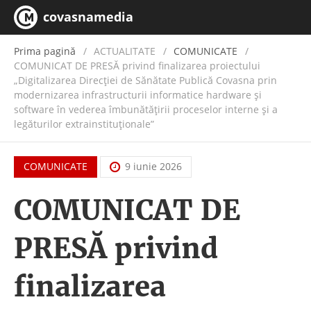
covasnamedia
Prima pagină
ACTUALITATE
/
COMUNICATE
COMUNICAT DE PRESĂ privind finalizarea proiectului
„Digitalizarea Direcției de Sănătate Publică Covasna prin
modernizarea infrastructurii informatice hardware și
software în vederea îmbunătățirii proceselor interne și a
legăturilor extrainstituționale”
COMUNICATE
9 iunie 2026
COMUNICAT DE
PRESĂ privind
finalizarea