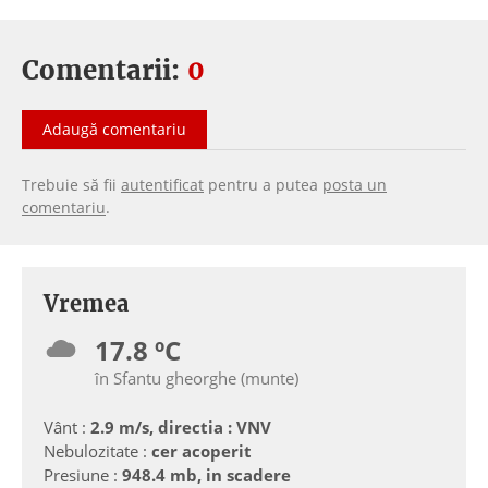
Comentarii:
0
Adaugă comentariu
Trebuie să fii
autentificat
pentru a putea
posta un
comentariu
.
Vremea
17.8 ºC
în Sfantu gheorghe (munte)
Vânt :
2.9 m/s, directia : VNV
Nebulozitate :
cer acoperit
Presiune :
948.4 mb, in scadere