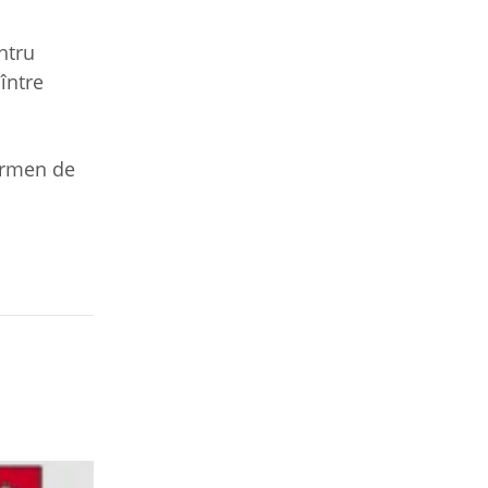
ntru
între
termen de