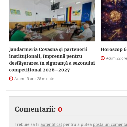
Jandarmeria Covasna și partenerii
Horoscop 6 
instituționali, împreună pentru
Acum 22 ore
desfășurarea în siguranță a sezonului
competițional 2026–2027
Acum 13 ore, 28 minute
Comentarii:
0
Trebuie să fii
autentificat
pentru a putea
posta un comenta