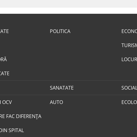
TATE
POLITICA
ECON
TURIS
ORĂ
LOCUR
CATE
SANATATE
SOCIA
I OCV
AUTO
ECOLO
RE FAC DIFERENȚA
DIN SPITAL