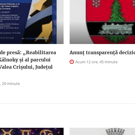
de presă: „Reabilitarea
Anunţ transparenţă decizi
Kálnoky și al parcului
Acum 12 ore, 45 minute
Valea Crișului, Județul
, 29 minute