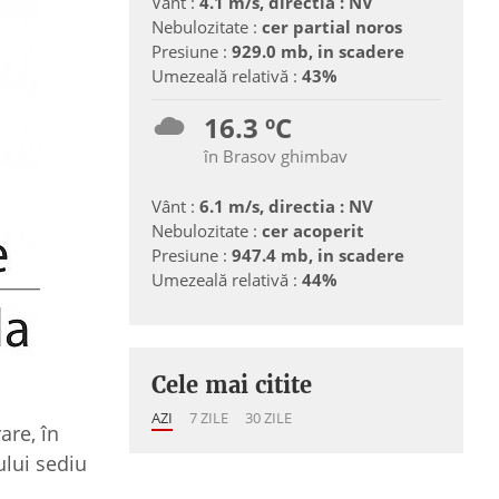
Vânt :
4.1 m/s, directia : NV
Nebulozitate :
cer partial noros
Presiune :
929.0 mb, in scadere
Umezeală relativă :
43%
16.3 ºC
în Brasov ghimbav
Vânt :
6.1 m/s, directia : NV
Nebulozitate :
cer acoperit
Presiune :
947.4 mb, in scadere
Umezeală relativă :
44%
Cele mai citite
AZI
7 ZILE
30 ZILE
are, în
ului sediu