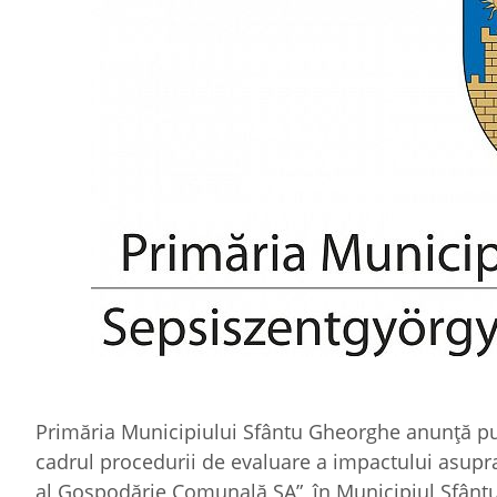
Primăria Municipiului Sfântu Gheorghe anunţă publ
cadrul procedurii de evaluare a impactului asupra
al Gospodărie Comunală SA”, în Municipiul Sfân