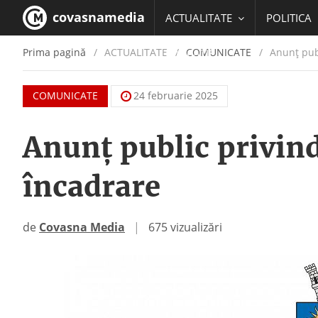
covasnamedia
ACTUALITATE
POLITICA
Prima pagină
ACTUALITATE
/
COMUNICATE
Anunț publ
EDUCATIE
COMUNICATE
24 februarie 2025
Anunț public privind
încadrare
de
Covasna Media
|
675 vizualizări