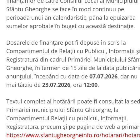
finanțărilor de către Consiliul Local al Municipiului
Sfântu Gheorghe se face în mod continuu pe
perioada unui an calendaristic, până la epuizarea
sumelor aprobate în buget cu această destinație.
Dosarele de finanțare pot fi depuse în scris la
Compartimentul de Relaţii cu Publicul, Informaţii ş
Registratură din cadrul Primăriei Municipiului Sfân
Gheorghe, în termen de 15 zile de la data publicări
anunțului, începând cu data de
07.07.2026
, dar nu
mai târziu de
23.07.2026
, ora
12:00
.
Textul complet al hotărârii poate fi consultat la sed
Primăriei municipiului Sfântu Gheorghe, la
Compartimentul Relaţii cu publicul, Informaţii,
Registratură, precum şi pe pagina de web a primări
https://www.sfantugheorgheinfo.ro/hotarari/hotara