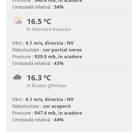
Presiune :
948.4 mb, in scadere
Umezeală relativă :
34%
16.5 ºC
în Intorsura buzaului
Vânt :
4.1 m/s, directia : NV
Nebulozitate :
cer partial noros
Presiune :
929.0 mb, in scadere
Umezeală relativă :
43%
16.3 ºC
în Brasov ghimbav
Vânt :
6.1 m/s, directia : NV
Nebulozitate :
cer acoperit
Presiune :
947.4 mb, in scadere
Umezeală relativă :
44%