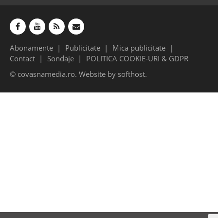
Abonamente
Publicitate
Mica publicitate
Contact
Sondaje
POLITICA COOKIE-URI & GDPR
© covasnamedia.ro. Website by
softhost
.