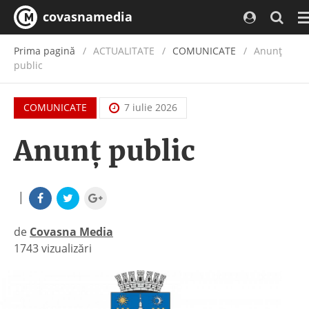
covasnamedia
N
Prima pagină
ACTUALITATE
/
COMUNICATE
Anunţ
public
COMUNICATE
7 iulie 2026
Anunţ public
|
de
Covasna Media
1743 vizualizări
|