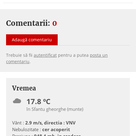
Comentarii:
0
Adaugă comentariu
Trebuie să fii
autentificat
pentru a putea
posta un
comentariu
.
Vremea
17.8 ºC
în Sfantu gheorghe (munte)
Vânt :
2.9 m/s, directia : VNV
Nebulozitate :
cer acoperit