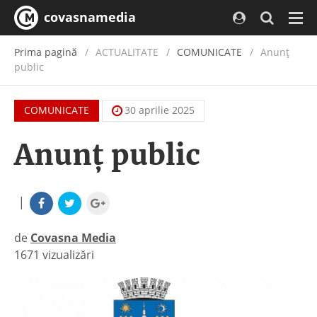
covasnamedia
Navi
Prima pagină
ACTUALITATE
/
COMUNICATE
Anunţ
public
COMUNICATE
30 aprilie 2025
Anunţ public
|
de
Covasna Media
1671 vizualizări
|