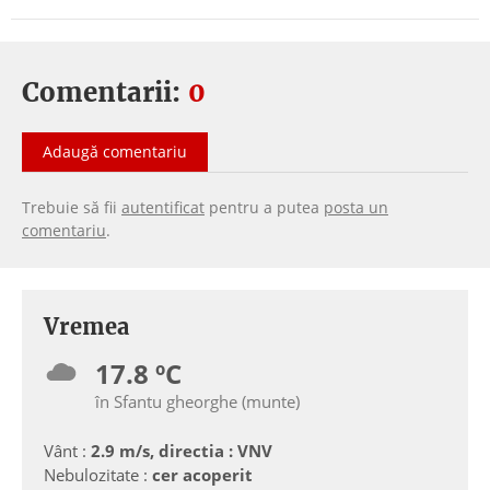
Comentarii:
0
Adaugă comentariu
Trebuie să fii
autentificat
pentru a putea
posta un
comentariu
.
Vremea
17.8 ºC
în Sfantu gheorghe (munte)
Vânt :
2.9 m/s, directia : VNV
Nebulozitate :
cer acoperit