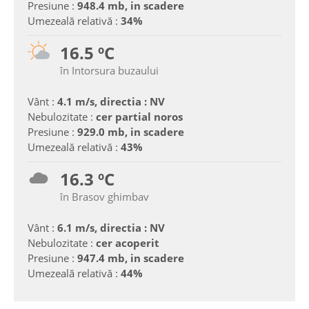
Presiune :
948.4 mb, in scadere
Umezeală relativă :
34%
16.5 ºC
în Intorsura buzaului
Vânt :
4.1 m/s, directia : NV
Nebulozitate :
cer partial noros
Presiune :
929.0 mb, in scadere
Umezeală relativă :
43%
16.3 ºC
în Brasov ghimbav
Vânt :
6.1 m/s, directia : NV
Nebulozitate :
cer acoperit
Presiune :
947.4 mb, in scadere
Umezeală relativă :
44%