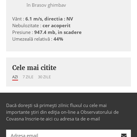
în Brasov ghimbav
Vânt :
6.1 m/s, directia : NV
Nebulozitate :
cer acoperit
Presiune :
947.4 mb, in scadere
Umezeală relativă :
44%
Cele mai citite
AZI
7 ZILE
30 ZILE
Dacă dorești să primești zilnic fluxul cu cele mai
importante știri din ediția on-line a Observatorului de
Covasna înscrie-te aici cu adresa ta de e-mail