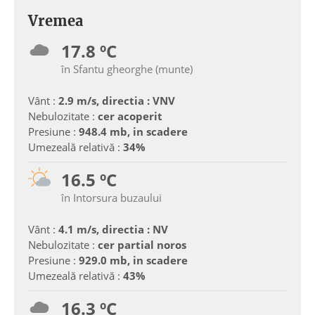
Vremea
17.8 ºC
în Sfantu gheorghe (munte)
Vânt :
2.9 m/s, directia : VNV
Nebulozitate :
cer acoperit
Presiune :
948.4 mb, in scadere
Umezeală relativă :
34%
16.5 ºC
în Intorsura buzaului
Vânt :
4.1 m/s, directia : NV
Nebulozitate :
cer partial noros
Presiune :
929.0 mb, in scadere
Umezeală relativă :
43%
16.3 ºC