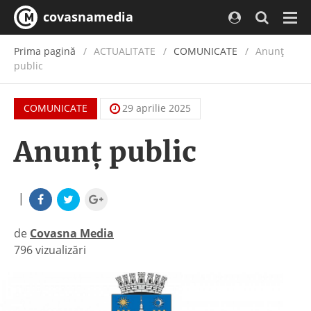
covasnamedia
Navi
Prima pagină
ACTUALITATE
/
COMUNICATE
Anunţ
public
COMUNICATE
29 aprilie 2025
Anunţ public
|
de
Covasna Media
796 vizualizări
|