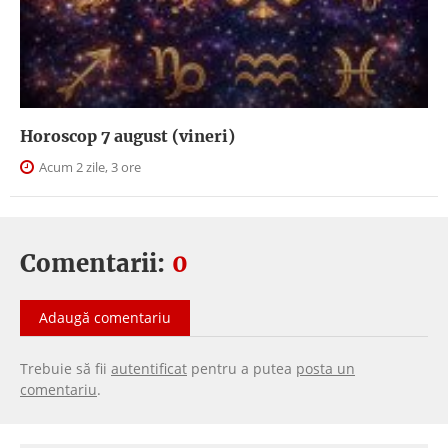
Horoscop 7 august (vineri)
Acum 2 zile, 3 ore
Comentarii:
0
Adaugă comentariu
Trebuie să fii
autentificat
pentru a putea
posta un
comentariu
.