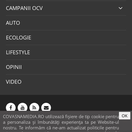
CAMPANII OCV
AUTO
ECOLOGIE
LIFESTYLE
OPINII
VIDEO
OK
COVASNAMEDIA.RO utilizează fişiere de tip cookie pentru
Abonamente
Publicitate
Mica publicitate
a personaliza și îmbunătăți experiența ta pe Website-ul
Contact
Sondaje
POLITICA COOKIE-URI & GDPR
nostru. Te informăm că ne-am actualizat politicile pentru