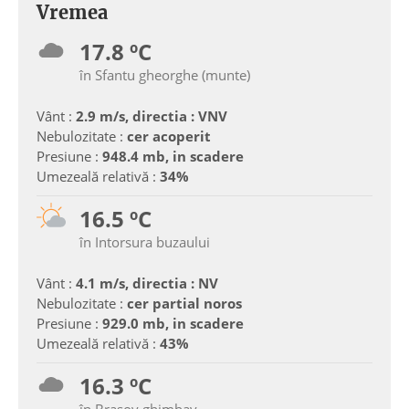
Vremea
17.8 ºC
în Sfantu gheorghe (munte)
Vânt :
2.9 m/s, directia : VNV
Nebulozitate :
cer acoperit
Presiune :
948.4 mb, in scadere
Umezeală relativă :
34%
16.5 ºC
în Intorsura buzaului
Vânt :
4.1 m/s, directia : NV
Nebulozitate :
cer partial noros
Presiune :
929.0 mb, in scadere
Umezeală relativă :
43%
16.3 ºC