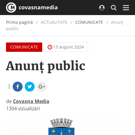
covasnamedia
Navi
Prima pagină
ACTUALITATE
/
COMUNICATE
Anunţ
public
COMUNICATE
13 august 2024
Anunţ public
|
de
Covasna Media
1304 vizualizări
|