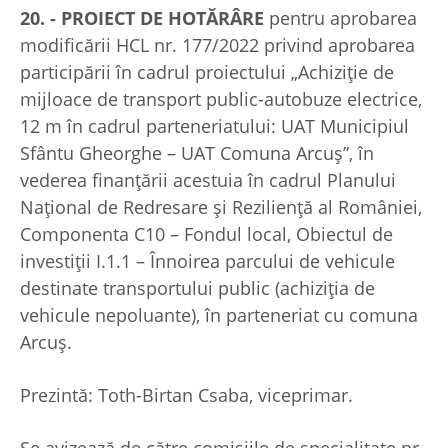
20. - PROIECT DE HOTĂRÂRE
pentru aprobarea
modificării HCL nr. 177/2022 privind aprobarea
participării în cadrul proiectului „Achiziție de
mijloace de transport public-autobuze electrice,
12 m în cadrul parteneriatului: UAT Municipiul
Sfântu Gheorghe – UAT Comuna Arcuș”, în
vederea finanțării acestuia în cadrul Planului
Național de Redresare și Reziliență al României,
Componenta C10 – Fondul local, Obiectul de
investiții I.1.1 – Înnoirea parcului de vehicule
destinate transportului public (achiziția de
vehicule nepoluante), în parteneriat cu comuna
Arcuș.
Prezintă: Toth-Birtan Csaba, viceprimar.
Se avizează de către comisiile de specialitate nr.