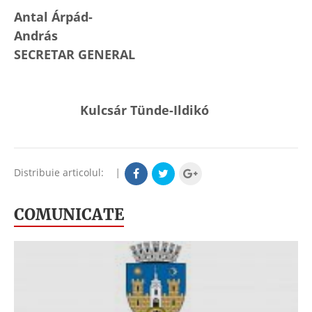
Antal Árpád-
András
SECRETAR GENERAL
Kulcsár Tünde-Ildikó
Distribuie articolul:
|
COMUNICATE