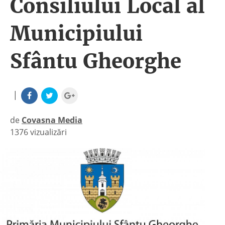
Consiliului Local al
Municipiului
Sfântu Gheorghe
|
de
Covasna Media
1376 vizualizări
|