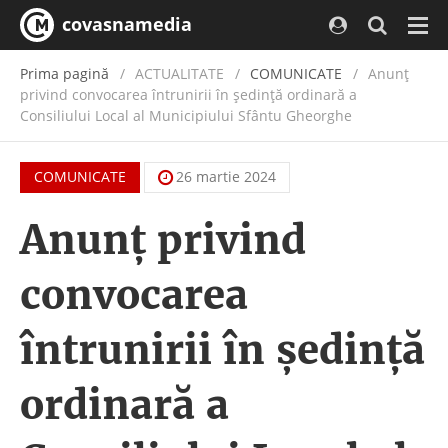
covasnamedia
Navi
Prima pagină
ACTUALITATE
/
COMUNICATE
Anunţ
privind convocarea întrunirii în şedinţă ordinară a
Consiliului Local al Municipiului Sfântu Gheorghe
COMUNICATE
26 martie 2024
Anunţ privind
convocarea
întrunirii în şedinţă
ordinară a