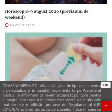
Horoscop 8-9 august 2026 (previziuni de
weekend)
Acum 1 zi, 13 ore
OK
COVASNAMEDIA.RO utilizează fişiere de tip cookie pentru
a personaliza și îmbunătăți experiența ta pe Website-ul
nostru. Te informăm că ne-am actualizat politicile pentru
a integra în acestea si în activitatea curentă a site-ului cele
mai recente modificări propuse de Regulamentul (UE)
2016/679 privind protecția persoanelor fizice în ceea ce