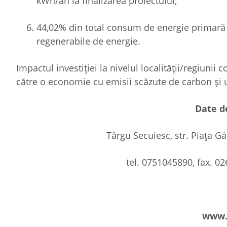
kWh/an la finalizarea proiectului;
44,02% din total consum de energie primară 
regenerabile de energie.
Impactul investiției la nivelul localității/regiunii 
către o economie cu emisii scăzute de carbon și u
Date d
Târgu Secuiesc, str. Piaţa G
tel. 0751045890, fax. 0
www.