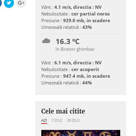
Vânt :
4.1 m/s, directia : NV
Nebulozitate :
cer partial noros
Presiune :
929.0 mb, in scadere
Umezeală relativă :
43%
16.3 ºC
în Brasov ghimbav
Vânt :
6.1 m/s, directia : NV
Nebulozitate :
cer acoperit
Presiune :
947.4 mb, in scadere
Umezeală relativă :
44%
Cele mai citite
AZI
7 ZILE
30 ZILE