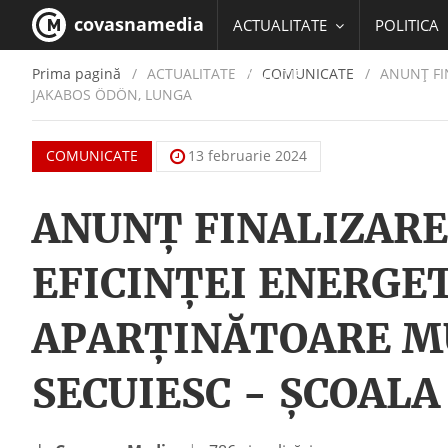
covasnamedia
ACTUALITATE
POLITICA
Prima pagină
ACTUALITATE
/
COMUNICATE
ANUNȚ FIN
EDUCATIE
JAKABOS ÖDÖN, LUNGA
COMUNICATE
13 februarie 2024
ANUNȚ FINALIZARE
EFICINŢEI ENERGET
APARŢINĂTOARE M
SECUIESC - ȘCOALA