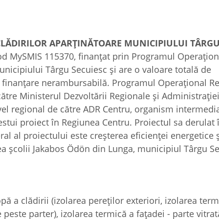
 CLĂDIRILOR APARŢINĂTOARE MUNICIPIULUI TÂRG
cod MySMIS 115370, finanțat prin Programul Operațion
icipiului Târgu Secuiesc și are o valoare totală de
ntă finanțare nerambursabilă. Programul Operațional R
ătre Ministerul Dezvoltării Regionale și Administrație
ivel regional de către ADR Centru, organism intermedia
ui proiect în Regiunea Centru. Proiectul sa derulat 
l al proiectului este creșterea eficienței energetice ș
ea școlii Jakabos Ödön din Lunga, municipiul Târgu Se
 a clădirii (izolarea pereților exteriori, izolarea term
 peste parter), izolarea termică a fațadei - parte vitrat