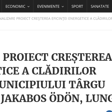
ECONOMIC
EVENIMENTE
SPORT
SANATATE
ALIZARE PROIECT CREŞTEREA EFICINŢEI ENERGETICE A CLĂDIRILO
 PROIECT CREŞTEREA
ICE A CLĂDIRILOR
UNICIPIULUI TÂRGU
 JAKABOS ÖDÖN, LUN