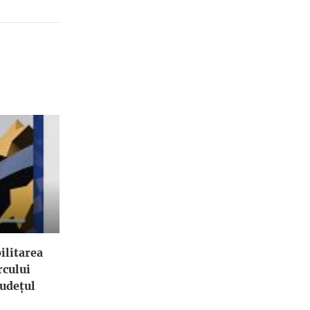
ilitarea
rcului
Județul