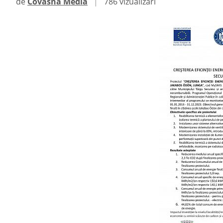
de
Covasna Media
|
786 vizualizări