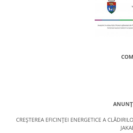
COM
A
NUNȚ 
CREŞTEREA EFICINŢEI ENERGETICE A CLĂDIRI
JAK