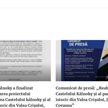
lnoky a finalizat
Comunicat de presă: „Reab
rea proiectului
Castelului Kálnoky și al pa
ea Castelului kálnoky și al
istoric din Valea Crișului, 
oric din Valea Crișului,
Covasna”