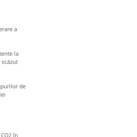
erare a
tente la
 scăzut
rpurilor de
lei
o CO2 în