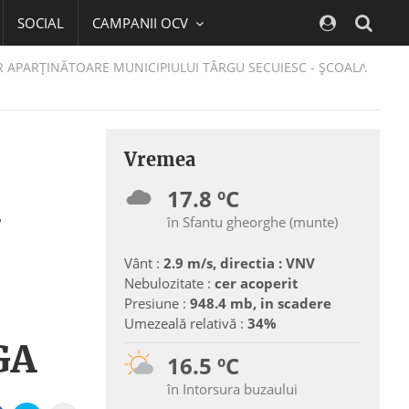
SOCIAL
CAMPANII OCV
Navig
R APARŢINĂTOARE MUNICIPIULUI TÂRGU SECUIESC - ȘCOALA
Vremea
17.8 ºC
în Sfantu gheorghe (munte)
Vânt :
2.9 m/s, directia : VNV
Nebulozitate :
cer acoperit
Presiune :
948.4 mb, in scadere
Umezeală relativă :
34%
GA
16.5 ºC
în Intorsura buzaului