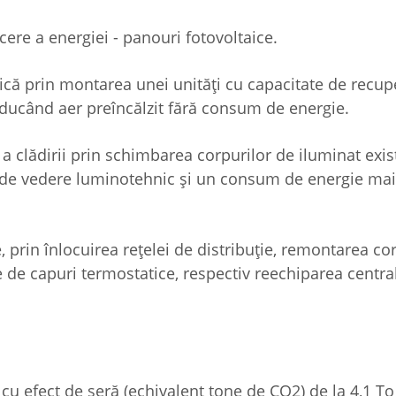
ere a energiei - panouri fotovoltaice.
că prin montarea unei unități cu capacitate de recup
oducând aer preîncălzit fără consum de energie.
 a clădirii prin schimbarea corpurilor de iluminat exis
 de vedere luminotehnic și un consum de energie mai
, prin înlocuirea rețelei de distribuție, remontarea co
e de capuri termostatice, respectiv reechiparea centra
 cu efect de seră (echivalent tone de CO2) de la 4,1 T