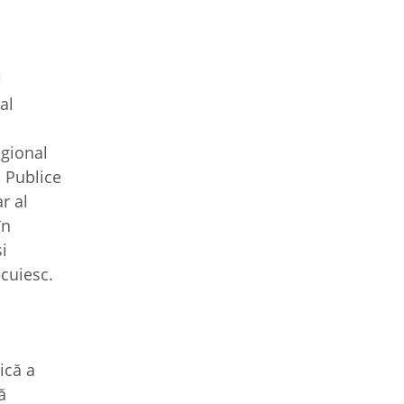
U
al
egional
i Publice
r al
în
i
cuiesc.
ică a
ă