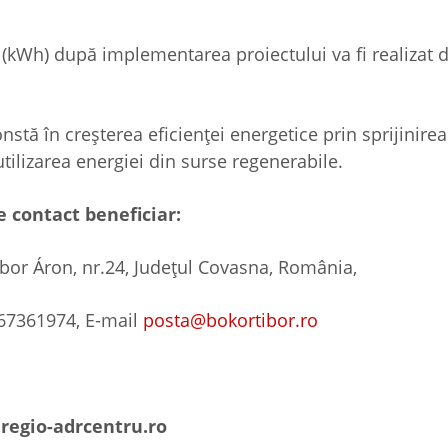
(kWh) după implementarea proiectului va fi realizat d
constă în creșterea eficienței energetice prin sprijinirea 
tilizarea energiei din surse regenerabile.
e contact beneficiar:
ábor Áron, nr.24, Judeţul Covasna, România,
267361974, E-mail
posta@bokortibor.ro
regio-adrcentru.ro