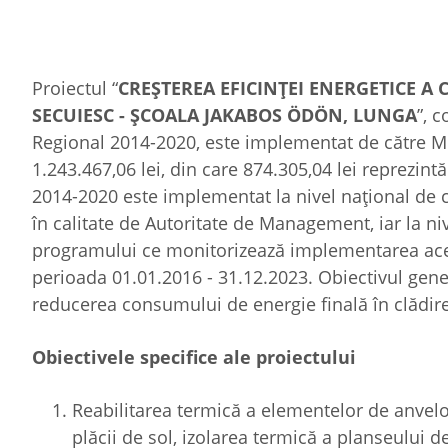
Proiectul “
CREŞTEREA EFICINŢEI ENERGETICE A
SECUIESC - ȘCOALA JAKABOS
ÖDÖN, LUNGA
”, 
Regional 2014-2020, este implementat de către Mun
1.243.467,06 lei, din care 874.305,04 lei reprezi
2014-2020 este implementat la nivel național de c
în calitate de Autoritate de Management, iar la n
programului ce monitorizează implementarea acest
perioada 01.01.2016 - 31.12.2023. Obiectivul genera
reducerea consumului de energie finală în clădir
Obiectivele specifice ale proiectului
Reabilitarea termică a elementelor de anvelopă
plăcii de sol, izolarea termică a planseului de