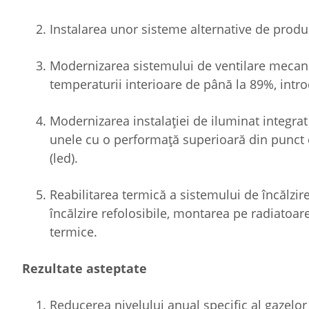
Instalarea unor sisteme alternative de produc
Modernizarea sistemului de ventilare mecani
temperaturii interioare de până la 89%, intr
Modernizarea instalației de iluminat integrat
unele cu o performață superioară din punct
(led).
Reabilitarea termică a sistemului de încălzire
încălzire refolosibile, montarea pe radiatoar
termice.
Rezultate asteptate
Reducerea nivelului anual specific al gazelor