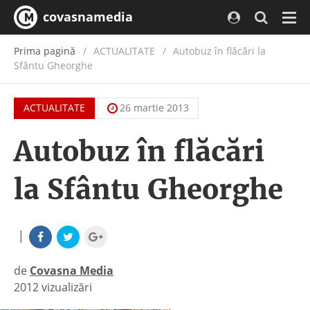
covasnamedia
Navi
Prima pagină
ACTUALITATE
/
Autobuz în flăcări la
Sfântu Gheorghe
ACTUALITATE
26 martie 2013
Autobuz în flăcări
la Sfântu Gheorghe
|
de
Covasna Media
2012 vizualizări
|