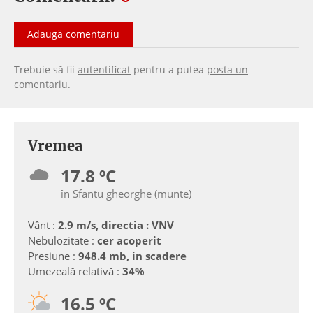
Adaugă comentariu
Trebuie să fii
autentificat
pentru a putea
posta un
comentariu
.
Vremea
17.8 ºC
în Sfantu gheorghe (munte)
Vânt :
2.9 m/s, directia : VNV
Nebulozitate :
cer acoperit
Presiune :
948.4 mb, in scadere
Umezeală relativă :
34%
16.5 ºC