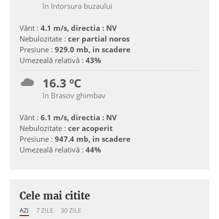
în Intorsura buzaului
Vânt :
4.1 m/s, directia : NV
Nebulozitate :
cer partial noros
Presiune :
929.0 mb, in scadere
Umezeală relativă :
43%
16.3 ºC
în Brasov ghimbav
Vânt :
6.1 m/s, directia : NV
Nebulozitate :
cer acoperit
Presiune :
947.4 mb, in scadere
Umezeală relativă :
44%
Cele mai citite
AZI
7 ZILE
30 ZILE