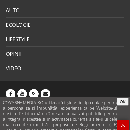
AUTO
ECOLOGIE
LIFESTYLE
OPINII
VIDEO
OK
COVASNAMEDIA.RO utilizează fişiere de tip cookie pentru
Abonamente
Publicitate
Mica publicitate
a personaliza și îmbunătăți experiența ta pe Website-ul
Contact
Sondaje
POLITICA COOKIE-URI & GDPR
nostru. Te informăm că ne-am actualizat politicile pentru
a integra în acestea si în activitatea curentă a site-ului cele
© covasnamedia.ro. Website by
softhost
.
mai recente modificări propuse de Regulamentul (UE)