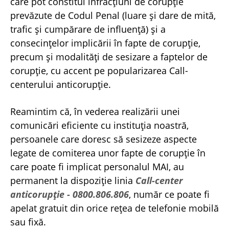
care pot constitui infracțiuni de corupție
prevăzute de Codul Penal (luare și dare de mită,
trafic și cumpărare de influență) și a
consecințelor implicării în fapte de corupție,
precum și modalități de sesizare a faptelor de
corupție, cu accent pe popularizarea Call-
centerului anticorupție.
Reamintim că, în vederea realizării unei
comunicări eficiente cu instituția noastră,
persoanele care doresc să sesizeze aspecte
legate de comiterea unor fapte de corupție în
care poate fi implicat personalul MAI, au
permanent la dispoziție linia
Call-center
anticorupție - 0800.806.806
, număr ce poate fi
apelat gratuit din orice rețea de telefonie mobilă
sau fixă.