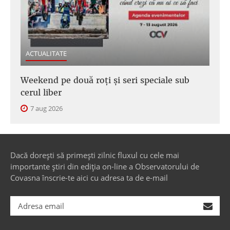
ACTUALITATE
Weekend pe două roți și seri speciale sub
cerul liber
7 aug 2026
Dacă dorești să primești zilnic fluxul cu cele mai
importante știri din ediția on-line a Observatorului de
Covasna înscrie-te aici cu adresa ta de e-mail