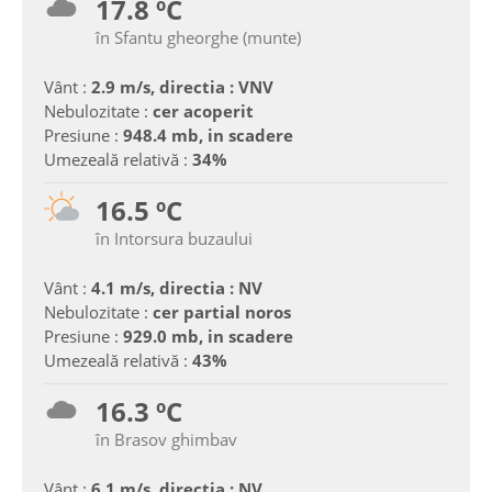
17.8 ºC
în Sfantu gheorghe (munte)
Vânt :
2.9 m/s, directia : VNV
Nebulozitate :
cer acoperit
Presiune :
948.4 mb, in scadere
Umezeală relativă :
34%
16.5 ºC
în Intorsura buzaului
Vânt :
4.1 m/s, directia : NV
Nebulozitate :
cer partial noros
Presiune :
929.0 mb, in scadere
Umezeală relativă :
43%
16.3 ºC
în Brasov ghimbav
Vânt :
6.1 m/s, directia : NV