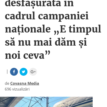
desfășurată în
cadrul campaniei
naționale „E timpul
să nu mai dăm și
noi ceva”
|
de
Covasna Media
696 vizualizări
|