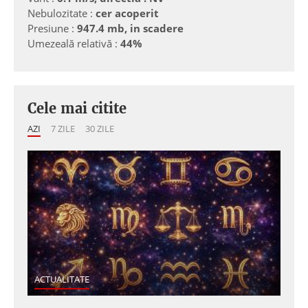
Nebulozitate :
cer acoperit
Presiune :
947.4 mb, in scadere
Umezeală relativă :
44%
Cele mai citite
AZI
7 ZILE
30 ZILE
ACTUALITATE