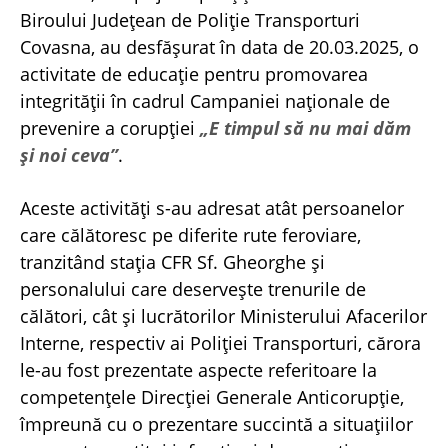
Biroului Județean de Poliție Transporturi
Covasna, au desfășurat în data de 20.03.2025, o
activitate de educație pentru promovarea
integrității în cadrul Campaniei naționale de
prevenire a corupției
„E timpul să nu mai dăm
și noi ceva”
.
Aceste activități s-au adresat atât persoanelor
care călătoresc pe diferite rute feroviare,
tranzitând stația CFR Sf. Gheorghe și
personalului care deservește trenurile de
călători, cât și lucrătorilor Ministerului Afacerilor
Interne, respectiv ai Poliției Transporturi, cărora
le-au fost prezentate aspecte referitoare la
competențele Direcției Generale Anticorupție,
împreună cu o prezentare succintă a situațiilor