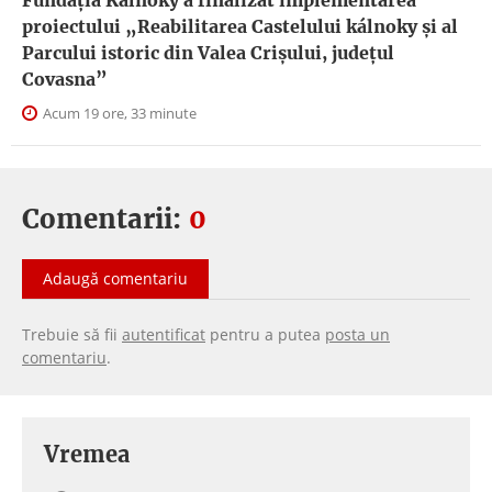
Fundația Kálnoky a finalizat implementarea
proiectului „Reabilitarea Castelului kálnoky și al
Parcului istoric din Valea Crișului, județul
Covasna”
Acum 19 ore, 33 minute
Comentarii:
0
Adaugă comentariu
Trebuie să fii
autentificat
pentru a putea
posta un
comentariu
.
Vremea