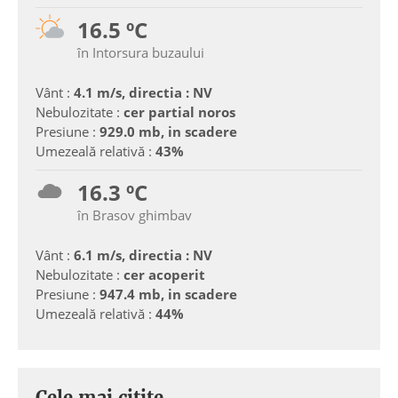
16.5 ºC
în Intorsura buzaului
Vânt :
4.1 m/s, directia : NV
Nebulozitate :
cer partial noros
Presiune :
929.0 mb, in scadere
Umezeală relativă :
43%
16.3 ºC
în Brasov ghimbav
Vânt :
6.1 m/s, directia : NV
Nebulozitate :
cer acoperit
Presiune :
947.4 mb, in scadere
Umezeală relativă :
44%
Cele mai citite