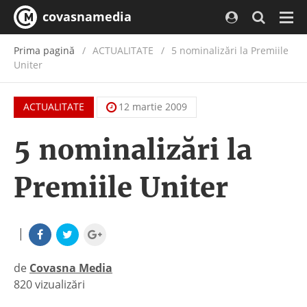
covasnamedia
Navi
Prima pagină
ACTUALITATE
/
5 nominalizări la Premiile
Uniter
ACTUALITATE
12 martie 2009
5 nominalizări la
Premiile Uniter
|
de
Covasna Media
820 vizualizări
|