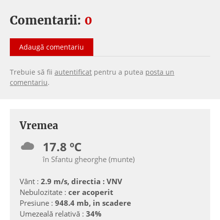
Comentarii:
0
Adaugă comentariu
Trebuie să fii
autentificat
pentru a putea
posta un
comentariu
.
Vremea
17.8 ºC
în Sfantu gheorghe (munte)
Vânt :
2.9 m/s, directia : VNV
Nebulozitate :
cer acoperit
Presiune :
948.4 mb, in scadere
Umezeală relativă :
34%